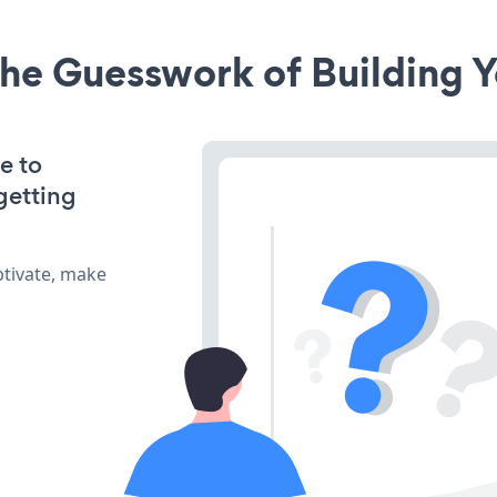
he Guesswork of Building Y
e to
getting
ptivate, make