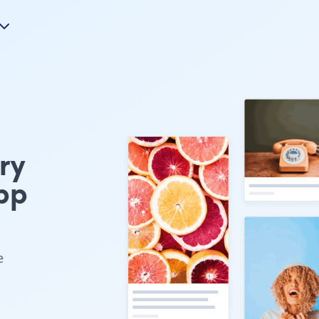
ry
pp
e