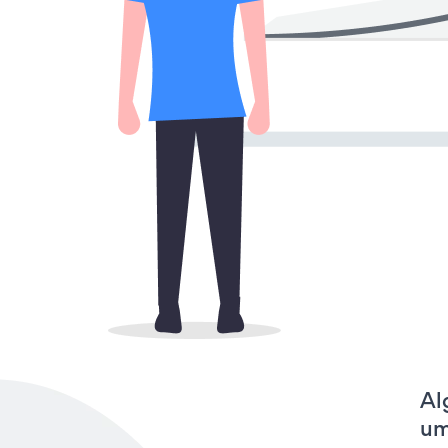
Al
um