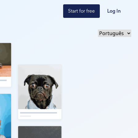
Start for free
Log In