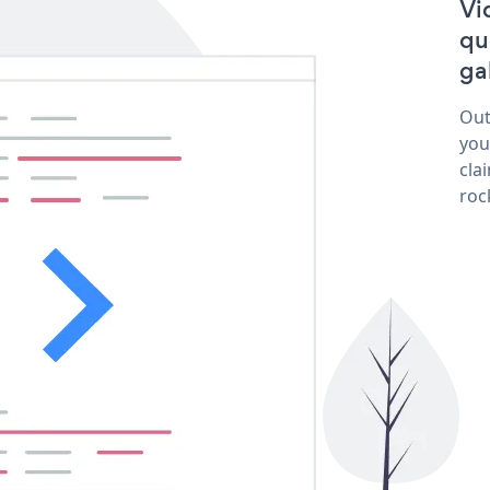
Vi
qu
ga
Out
you
cla
roc