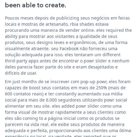
been able to create.
Poucos meses depois de publicizing seus negócios em feiras
locais e mostras de artesanato, rbia shades estava
procurando uma maneira de vender online. eles required the
ability para mostrar aos visitantes a qualidade de seus
produtos, seus designs leves e ergonômicos, de uma forma
visualmente atraente. seu Facebook não forneceu uma
solução adequada para isso. eles tentaram um different
third-party apps antes de encontrar o powr slider e nenhum
deles parecia fazer parte do site e eram desajeitados e
difíceis de usar.
Em just months de se inscrever com pop-up powr, eles foram
capazes de boost seus contatos em mais de 250% (mais de
600 contatos reais) e ter constantly aumentado sua mídia
social para mais de 6.000 seguidores utilizando powr social
alimentar em seu site. eles added powr slider como uma
forma visual de mostrar rapidamente a seus clientes como
eles são coming to a página inicial como os produtos se
parecem na vida real. ele exibe seus produtos de maneira
adequada e perfeita, proporcionando aos clientes uma ótima
experiência no local. na verdade, eles reported que os