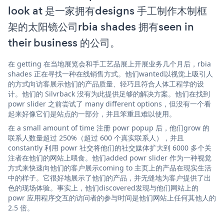
look at 是一家拥有designs 手工制作木制框
架的太阳镜公司rbia shades 拥有seen in
their business 的公司。
在 getting 在当地展览会和手工艺品展上开展业务几个月后，rbia
shades 正在寻找一种在线销售方式。他们wanted以视觉上吸引人
的方式向访客展示他们的产品质量、轻巧且符合人体工程学的设
计。他们的 Silvrback 没有为此提供足够的解决方案。他们在找到
powr slider 之前尝试了 many different options，但没有一个看
起来好像它们是站点的一部分，并且笨重且难以使用。
在 a small amount of time 注册 powr popup 后，他们grow 的
联系人数量超过 250%（超过 600 个真实联系人），并且
constantly 利用 powr 社交将他们的社交媒体扩大到 6000 多个关
注者在他们的网站上喂食。他们added powr slider 作为一种视觉
方式来快速向他们的客户展示coming to 主页上的产品在现实生活
中的样子。它很好地展示了他们的产品，并无缝地为客户提供了出
色的现场体验。事实上，他们discovered发现与他们网站上的
powr 应用程序交互的访问者的参与时间是他们网站上任何其他人的
2.5 倍。