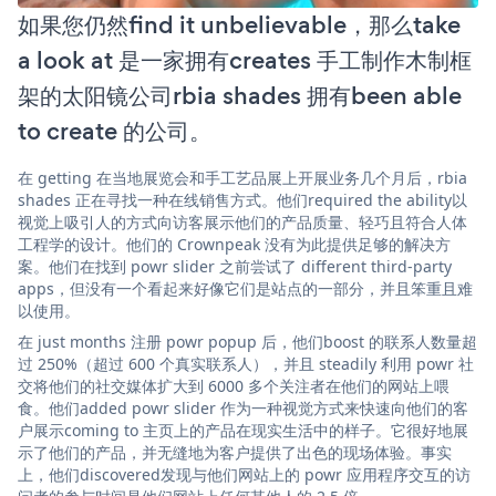
如果您仍然find it unbelievable，那么take
a look at 是一家拥有creates 手工制作木制框
架的太阳镜公司rbia shades 拥有been able
to create 的公司。
在 getting 在当地展览会和手工艺品展上开展业务几个月后，rbia
shades 正在寻找一种在线销售方式。他们required the ability以
视觉上吸引人的方式向访客展示他们的产品质量、轻巧且符合人体
工程学的设计。他们的 Crownpeak 没有为此提供足够的解决方
案。他们在找到 powr slider 之前尝试了 different third-party
apps，但没有一个看起来好像它们是站点的一部分，并且笨重且难
以使用。
在 just months 注册 powr popup 后，他们boost 的联系人数量超
过 250%（超过 600 个真实联系人），并且 steadily 利用 powr 社
交将他们的社交媒体扩大到 6000 多个关注者在他们的网站上喂
食。他们added powr slider 作为一种视觉方式来快速向他们的客
户展示coming to 主页上的产品在现实生活中的样子。它很好地展
示了他们的产品，并无缝地为客户提供了出色的现场体验。事实
上，他们discovered发现与他们网站上的 powr 应用程序交互的访