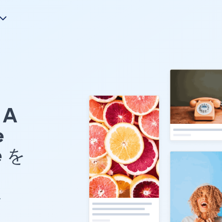
A
e
e を
y