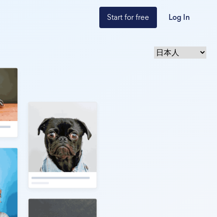
Start for free
Log In