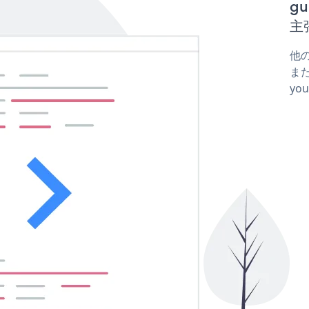
gu
主
他の
または
yo