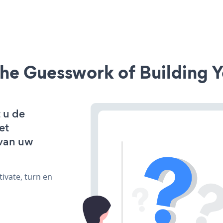
he Guesswork of Building Y
 u de
et
van uw
ivate, turn en