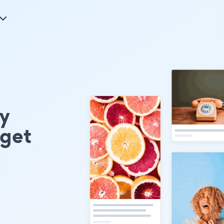
y
get