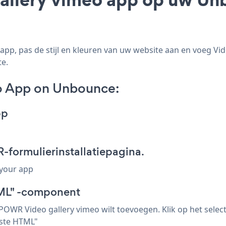
pp, pas de stijl en kleuren van uw website aan en voeg Vi
te.
o App on Unbounce:
pp
ormulierinstallatiepagina.
 your app
ML" -component
 POWR Video gallery vimeo wilt toevoegen. Klik op het sel
aste HTML"