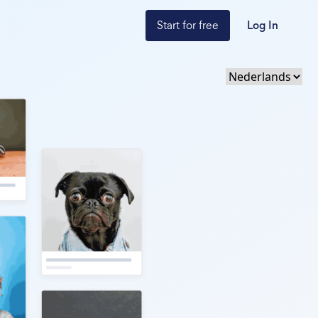
Start for free
Log In