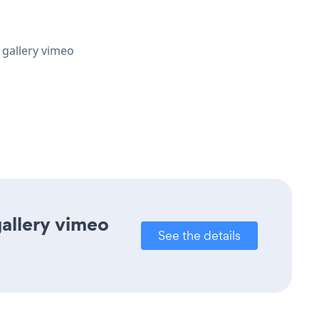
 gallery vimeo
gallery vimeo
See the details