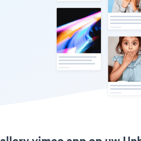
gallery vimeo app op uw Unb