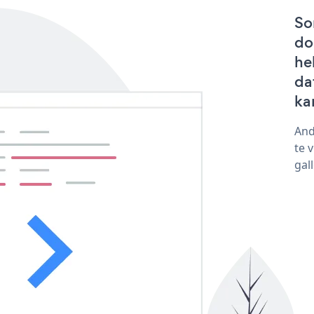
So
do
he
da
ka
And
te 
gal