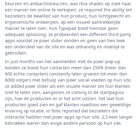
beurzen en ambachtsbeurzen, was rbia shades op zoek naar
een manier om online te verkopen. ze required the ability om
bezoekers de kwaliteit van hun product, hun lichtgewicht en
ergonomische ontwerpen, op een visueel aantrekkelijke
manier te laten zien. hun Typepad bood hiervoor geen
adequate oplossing. ze probeerden een different third-party
apps voordat ze powr slider vonden en geen van hen leek
een onderdeel van de site en was onhandig en moeilijk te
gebruiken.
In just months van het aanmelden met de powr-pop-up
konden ze boost hun contacten meer dan 250% (meer dan
600 echte contacten) constantly laten groeien tot meer dan
6000 volgers met behulp van powr social voeden op hun site.
ze added powr slider als een visuele manier om hun klanten
snel te laten zien, aangezien ze coming to de startpagina
zijn, hoe de producten er in het echt uitzien. het laat hun
producten goed zien en gaf klanten naadloos een geweldige
ervaring op locatie. in feite reported dat bezoekers die
interactie hadden met powr-apps op hun site, 2,5 keer langer
betrokken waren dan enige andere persoon op hun site.