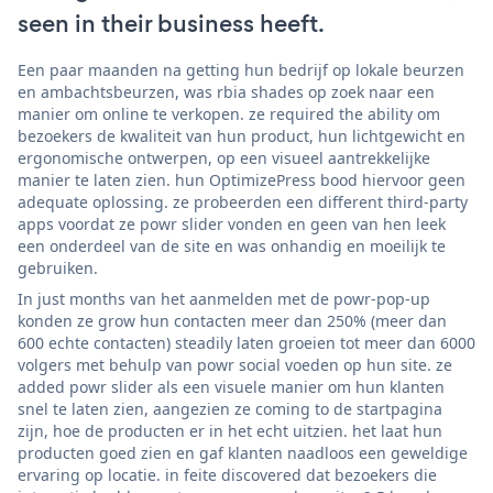
seen in their business heeft.
Een paar maanden na getting hun bedrijf op lokale beurzen
en ambachtsbeurzen, was rbia shades op zoek naar een
manier om online te verkopen. ze required the ability om
bezoekers de kwaliteit van hun product, hun lichtgewicht en
ergonomische ontwerpen, op een visueel aantrekkelijke
manier te laten zien. hun OptimizePress bood hiervoor geen
adequate oplossing. ze probeerden een different third-party
apps voordat ze powr slider vonden en geen van hen leek
een onderdeel van de site en was onhandig en moeilijk te
gebruiken.
In just months van het aanmelden met de powr-pop-up
konden ze grow hun contacten meer dan 250% (meer dan
600 echte contacten) steadily laten groeien tot meer dan 6000
volgers met behulp van powr social voeden op hun site. ze
added powr slider als een visuele manier om hun klanten
snel te laten zien, aangezien ze coming to de startpagina
zijn, hoe de producten er in het echt uitzien. het laat hun
producten goed zien en gaf klanten naadloos een geweldige
ervaring op locatie. in feite discovered dat bezoekers die