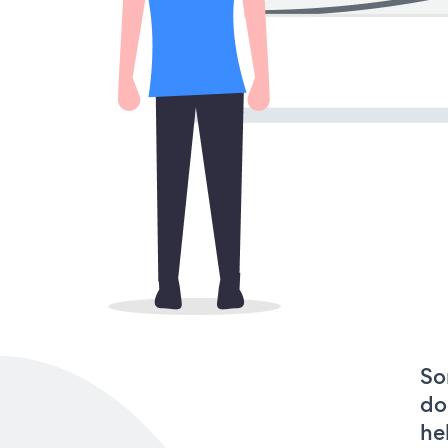
So
do
he