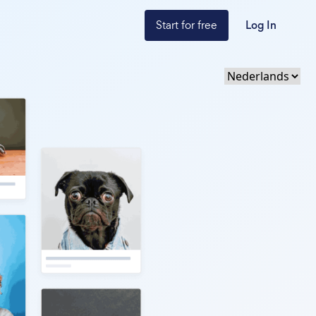
Start for free
Log In