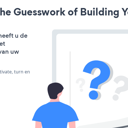
he Guesswork of Building Y
heeft u de
et
van uw
ivate, turn en