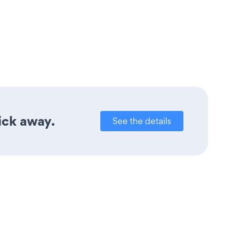
lick away.
See the details