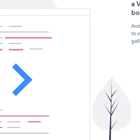
a 
bo
And
te 
gal