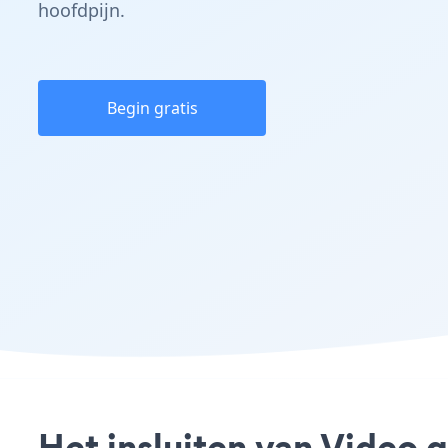
hoofdpijn.
Begin gratis
Het insluiten van Video