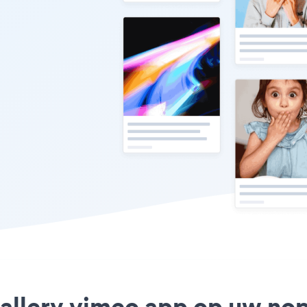
 gallery vimeo app op uw n