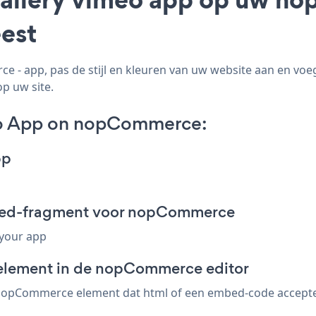
est
 - app, pas de stijl en kleuren van uw website aan en vo
op uw site.
eo App on nopCommerce:
pp
mbed-fragment voor nopCommerce
 your app
-element in de nopCommerce editor
nopCommerce element dat html of een embed-code accepteert