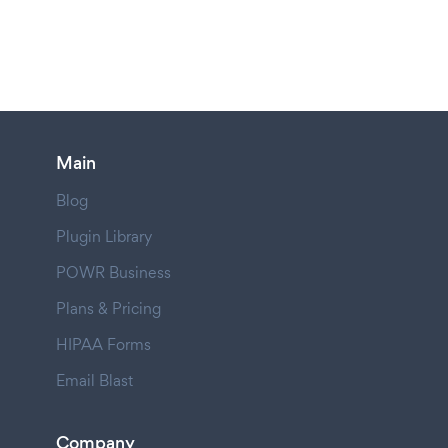
Main
Blog
Plugin Library
POWR Business
Plans & Pricing
HIPAA Forms
Email Blast
Company