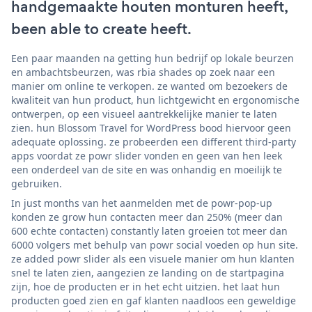
handgemaakte houten monturen heeft,
been able to create heeft.
Een paar maanden na getting hun bedrijf op lokale beurzen
en ambachtsbeurzen, was rbia shades op zoek naar een
manier om online te verkopen. ze wanted om bezoekers de
kwaliteit van hun product, hun lichtgewicht en ergonomische
ontwerpen, op een visueel aantrekkelijke manier te laten
zien. hun Blossom Travel for WordPress bood hiervoor geen
adequate oplossing. ze probeerden een different third-party
apps voordat ze powr slider vonden en geen van hen leek
een onderdeel van de site en was onhandig en moeilijk te
gebruiken.
In just months van het aanmelden met de powr-pop-up
konden ze grow hun contacten meer dan 250% (meer dan
600 echte contacten) constantly laten groeien tot meer dan
6000 volgers met behulp van powr social voeden op hun site.
ze added powr slider als een visuele manier om hun klanten
snel te laten zien, aangezien ze landing on de startpagina
zijn, hoe de producten er in het echt uitzien. het laat hun
producten goed zien en gaf klanten naadloos een geweldige