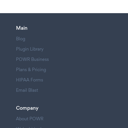
Main
Blog
Plugin Library
POWR Business
Plans & Pricing
HIPAA Forms
Email Blast
Company
About POWR