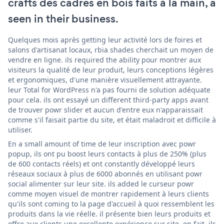
crafts des cadres en bois faits à la main, a
seen in their business.
Quelques mois après getting leur activité lors de foires et
salons d'artisanat locaux, rbia shades cherchait un moyen de
vendre en ligne. ils required the ability pour montrer aux
visiteurs la qualité de leur produit, leurs conceptions légères
et ergonomiques, d'une manière visuellement attrayante.
leur Total for WordPress n'a pas fourni de solution adéquate
pour cela. ils ont essayé un different third-party apps avant
de trouver powr slider et aucun d'entre eux n'apparaissait
comme s'il faisait partie du site, et était maladroit et difficile à
utiliser.
En a small amount of time de leur inscription avec powr
popup, ils ont pu boost leurs contacts à plus de 250% (plus
de 600 contacts réels) et ont constantly développé leurs
réseaux sociaux à plus de 6000 abonnés en utilisant powr
social alimenter sur leur site. ils added le curseur powr
comme moyen visuel de montrer rapidement à leurs clients
qu'ils sont coming to la page d'accueil à quoi ressemblent les
produits dans la vie réelle. il présente bien leurs produits et
offre aux clients une excellente expérience sur site. en fait, ils