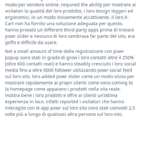
modo per vendere online. required the ability per mostrare ai
visitatori la qualità del loro prodotto, i loro design leggeri ed
ergonomici, in un modo visivamente accattivante. il loro X-
Cart non ha fornito una soluzione adeguata per questo.
hanno provato un different third-party apps prima di trovare
powr slider e nessuno di loro sembrava far parte del sito, era
goffo e difficile da usare.
Nel a small amount of time della registrazione con powr
popup sono stati in grado di grow i loro contatti oltre il 250%
(oltre 600 contatti reali) e hanno steadily cresciuto i loro social
media fino a oltre 6000 follower utilizzando powr social feed
sul loro sito. loro added powr slider come un modo visivo per
mostrare rapidamente ai propri clienti come sono coming to
la homepage come appaiono i prodotti nella vita reale.
mostra bene i loro prodotti e offre ai clienti un'ottima
esperienza in loco. infatti reported i visitatori che hanno
interagito con le app powr sul loro sito sono stati coinvolti 2,5
volte più a lungo di qualsiasi altra persona sul loro sito.