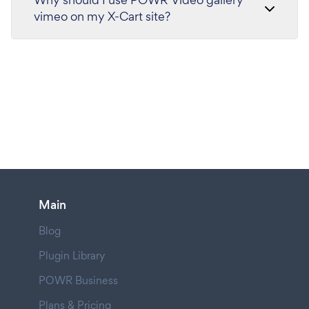
vimeo on my X-Cart site?
Main
Blog
Plugin Library
POWR Business
Plans & Pricing