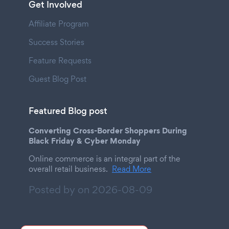
Get Involved
Affiliate Program
Success Stories
Feature Requests
Guest Blog Post
Featured Blog post
Converting Cross-Border Shoppers During
Black Friday & Cyber Monday
Online commerce is an integral part of the
overall retail business.
Read More
Posted by on
2026-08-09