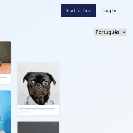
Start for free
Log In