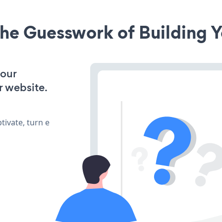
he Guesswork of Building Y
your
r website.
ivate, turn e