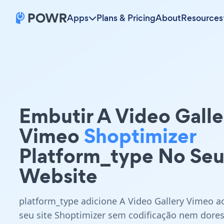
Apps
Plans & Pricing
About
Resources
Embutir A Video Galle
Vimeo
Shoptimizer
Platform_type No Se
Website
platform_type adicione A Video Gallery Vimeo a
seu site Shoptimizer sem codificação nem dore