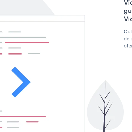
Vi
gu
Vi
Out
de 
ofe