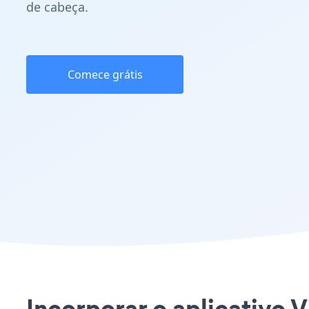
de cabeça.
Comece grátis
Incorporar o aplicativo V