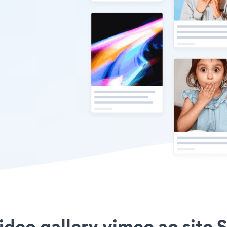
ideo gallery vimeo ao site 