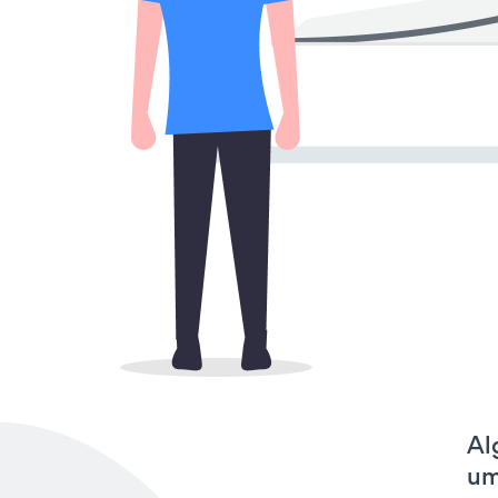
Al
um