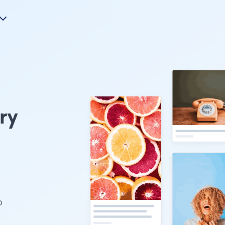
ry
u
o
s