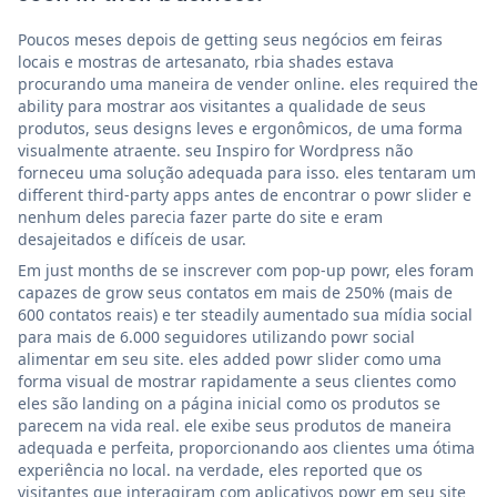
Poucos meses depois de getting seus negócios em feiras
locais e mostras de artesanato, rbia shades estava
procurando uma maneira de vender online. eles required the
ability para mostrar aos visitantes a qualidade de seus
produtos, seus designs leves e ergonômicos, de uma forma
visualmente atraente. seu Inspiro for Wordpress não
forneceu uma solução adequada para isso. eles tentaram um
different third-party apps antes de encontrar o powr slider e
nenhum deles parecia fazer parte do site e eram
desajeitados e difíceis de usar.
Em just months de se inscrever com pop-up powr, eles foram
capazes de grow seus contatos em mais de 250% (mais de
600 contatos reais) e ter steadily aumentado sua mídia social
para mais de 6.000 seguidores utilizando powr social
alimentar em seu site. eles added powr slider como uma
forma visual de mostrar rapidamente a seus clientes como
eles são landing on a página inicial como os produtos se
parecem na vida real. ele exibe seus produtos de maneira
adequada e perfeita, proporcionando aos clientes uma ótima
experiência no local. na verdade, eles reported que os
visitantes que interagiram com aplicativos powr em seu site