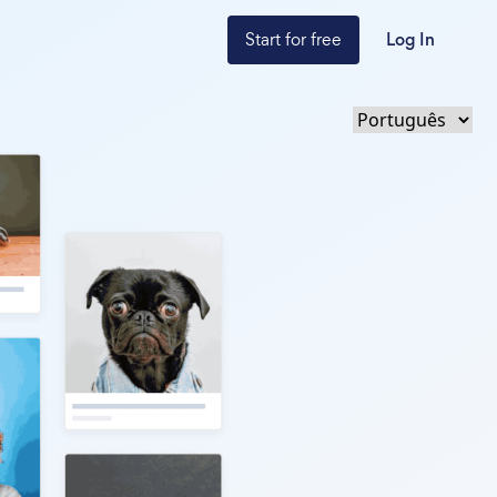
Start for free
Log In