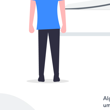
Al
um