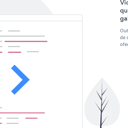
Vi
qu
ga
Out
de 
ofe