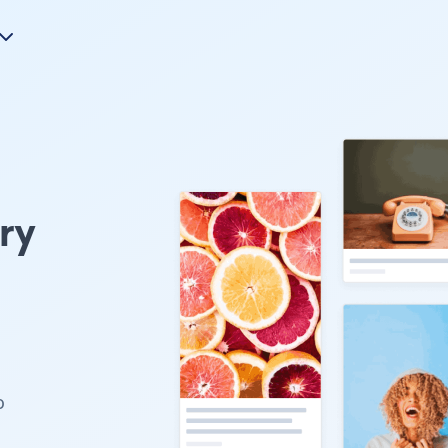
ry
u
o