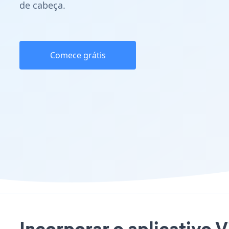
de cabeça.
Comece grátis
Incorporar o aplicativo V