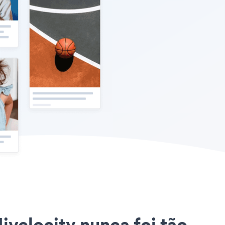
Hivelocity nunca foi tão