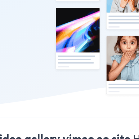
ideo gallery vimeo ao site 