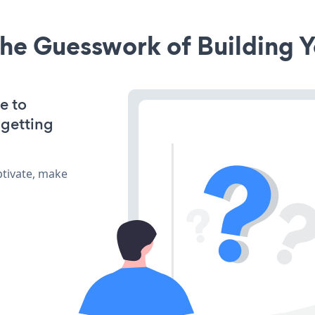
he Guesswork of Building Y
e to
 getting
tivate, make