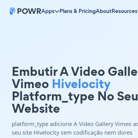
Apps
Plans & Pricing
About
Resources
Embutir A Video Galle
Vimeo
Hivelocity
Platform_type No Se
Website
platform_type adicione A Video Gallery Vimeo a
seu site Hivelocity sem codificação nem dores