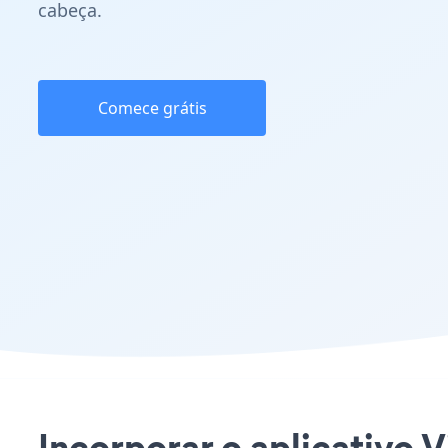
cabeça.
Comece grátis
Incorporar o aplicativo V