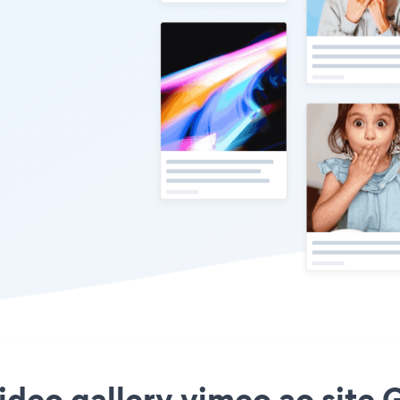
ideo gallery vimeo ao site 