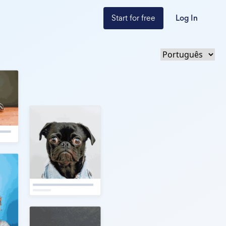
Start for free
Log In