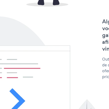
Al
vo
ga
af
vi
Out
de 
ofe
pri