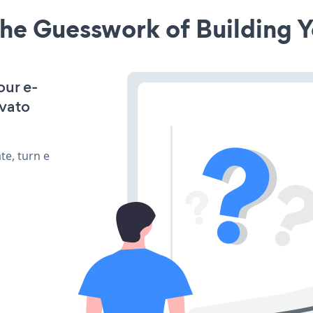
he Guesswork of Building Y
our e-
nvato
te, turn e