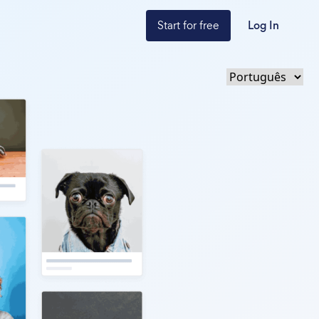
Start for free
Log In