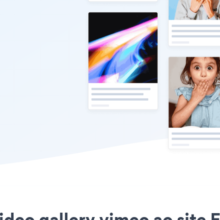
ideo gallery vimeo ao site 