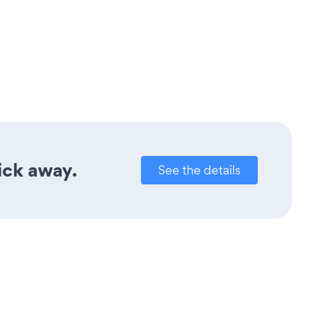
lick away.
See the details