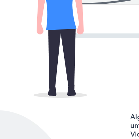
Al
um
Vi