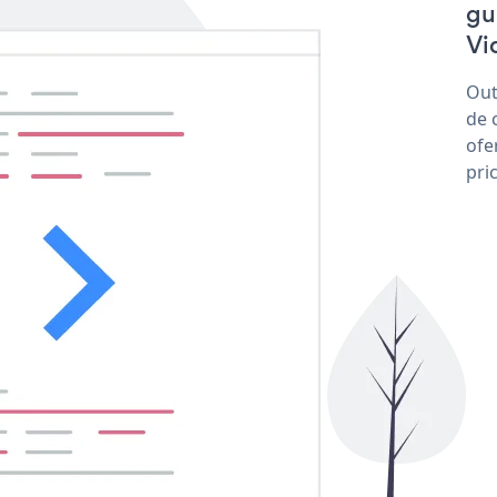
gu
Vi
Out
de 
ofe
pri