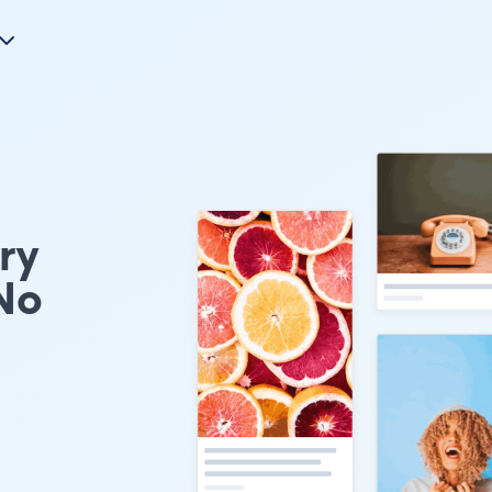
ry
No