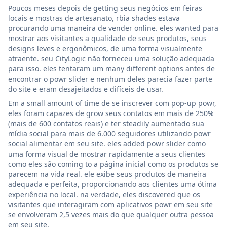
Poucos meses depois de getting seus negócios em feiras
locais e mostras de artesanato, rbia shades estava
procurando uma maneira de vender online. eles wanted para
mostrar aos visitantes a qualidade de seus produtos, seus
designs leves e ergonômicos, de uma forma visualmente
atraente. seu CityLogic não forneceu uma solução adequada
para isso. eles tentaram um many different options antes de
encontrar o powr slider e nenhum deles parecia fazer parte
do site e eram desajeitados e difíceis de usar.
Em a small amount of time de se inscrever com pop-up powr,
eles foram capazes de grow seus contatos em mais de 250%
(mais de 600 contatos reais) e ter steadily aumentado sua
mídia social para mais de 6.000 seguidores utilizando powr
social alimentar em seu site. eles added powr slider como
uma forma visual de mostrar rapidamente a seus clientes
como eles são coming to a página inicial como os produtos se
parecem na vida real. ele exibe seus produtos de maneira
adequada e perfeita, proporcionando aos clientes uma ótima
experiência no local. na verdade, eles discovered que os
visitantes que interagiram com aplicativos powr em seu site
se envolveram 2,5 vezes mais do que qualquer outra pessoa
em seu site.