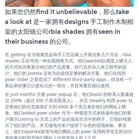
如果您仍然find it unbelievable，那么take
a look at 是一家拥有designs 手工制作木制框
架的太阳镜公司rbia shades 拥有seen in
their business 的公司。
在 getting 在当地展览会和手工艺品展上开展业务几个月后，rbia
shades 正在寻找一种在线销售方式。他们wanted以视觉上吸引人
的方式向访客展示他们的产品质量、轻巧且符合人体工程学的设
计。他们的 Joomla 没有为此提供足够的解决方案。他们在找到
powr slider 之前尝试了 different third-party apps，但没有一个
看起来好像它们是站点的一部分，并且笨重且难以使用。
在 just months 注册 powr popup 后，他们boost 的联系人数量超
过 250%（超过 600 个真实联系人），并且 steadily 利用 powr 社
交将他们的社交媒体扩大到 6000 多个关注者在他们的网站上喂
食。他们added powr slider 作为一种视觉方式来快速向他们的客
户展示coming to 主页上的产品在现实生活中的样子。它很好地展
示了他们的产品，并无缝地为客户提供了出色的现场体验。事实
上，他们reported发现与他们网站上的 powr 应用程序交互的访问
者的参与时间是他们网站上任何其他人的 2.5 倍。