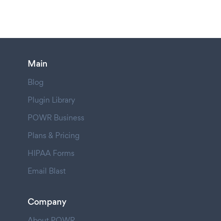
Main
Blog
Plugin Library
POWR Business
Plans & Pricing
HIPAA Forms
Email Blast
Company
About POWR