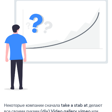
Некоторые компании сначала take a stab at делают
все своими руками (diy) Video gallery vimeo или