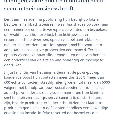
handgemaakte houten monturen heeft,
seen in their business heeft.
Een paar maanden na publicizing hun bedrijf op lokale
beurzen en ambachtsbeurzen, was rbia shades op zoek naar
een manier om online te verkopen. ze wanted om bezoekers
de kwaliteit van hun product, hun lichtgewicht en
ergonomische ontwerpen, op een visueel aantrekkelijke
manier te laten zien. hun Lightspeed bood hiervoor geen
adequate oplossing. ze probeerden een many different
options voordat ze powr slider vonden en geen van hen leek
een onderdeel van de site en was onhandig en moeilijk te
gebruiken.
In just months van het aanmelden met de powr-pop-up
konden ze boost hun contacten meer dan 250% (meer dan
600 echte contacten) steadily laten groeien tot meer dan 6000
volgers met behulp van powr social voeden op hun site. ze
added powr slider als een visuele manier om hun klanten
snel te laten zien, aangezien ze coming to de startpagina
zijn, hoe de producten er in het echt uitzien. het laat hun
producten goed zien en gaf klanten naadloos een geweldige
ervaring op locatie. in feite reported dat bezoekers die