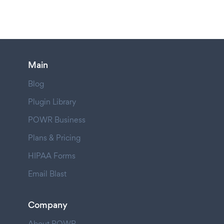
Main
Blog
Plugin Library
POWR Business
Plans & Pricing
HIPAA Forms
Email Blast
Company
About POWR