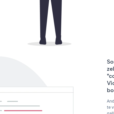
So
ze
"c
Vid
bo
And
te 
gal