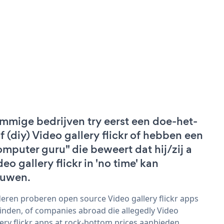
mmige bedrijven try eerst een doe-het-
lf (diy) Video gallery flickr of hebben een
omputer guru" die beweert dat hij/zij a
eo gallery flickr in 'no time' kan
uwen.
eren proberen open source Video gallery flickr apps
vinden, of companies abroad die allegedly Video
lery flickr apps at rock-bottom prices aanbieden.