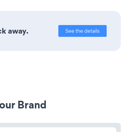
ick away.
See the details
our Brand