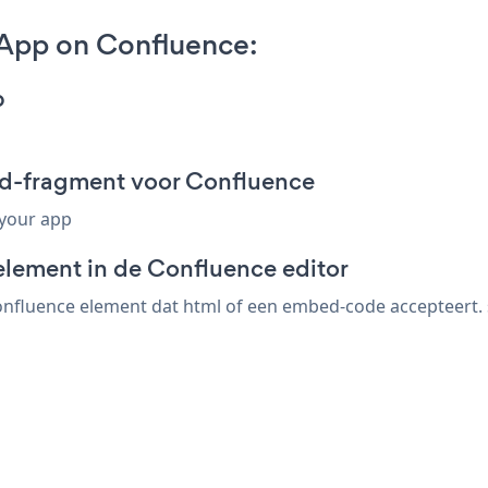
r App on Confluence:
p
bed-fragment voor Confluence
 your app
element in de Confluence editor
onfluence element dat html of een embed-code accepteert. s