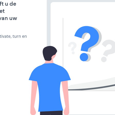
ft u de
et
van uw
ivate, turn en