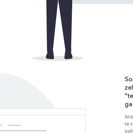
So
ze
"t
ga
And
te 
gal