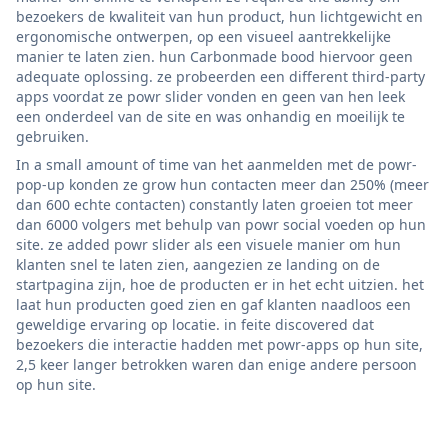
bezoekers de kwaliteit van hun product, hun lichtgewicht en
ergonomische ontwerpen, op een visueel aantrekkelijke
manier te laten zien. hun Carbonmade bood hiervoor geen
adequate oplossing. ze probeerden een different third-party
apps voordat ze powr slider vonden en geen van hen leek
een onderdeel van de site en was onhandig en moeilijk te
gebruiken.
In a small amount of time van het aanmelden met de powr-
pop-up konden ze grow hun contacten meer dan 250% (meer
dan 600 echte contacten) constantly laten groeien tot meer
dan 6000 volgers met behulp van powr social voeden op hun
site. ze added powr slider als een visuele manier om hun
klanten snel te laten zien, aangezien ze landing on de
startpagina zijn, hoe de producten er in het echt uitzien. het
laat hun producten goed zien en gaf klanten naadloos een
geweldige ervaring op locatie. in feite discovered dat
bezoekers die interactie hadden met powr-apps op hun site,
2,5 keer langer betrokken waren dan enige andere persoon
op hun site.