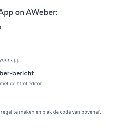
r App on AWeber:
p
 your app
eber-bericht
et de html-editor.
n regel te maken en plak de code van bovenaf.