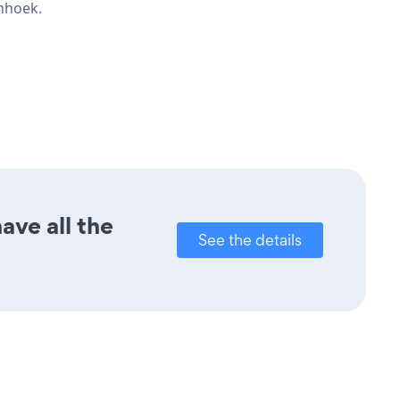
enhoek.
ave all the
See the details