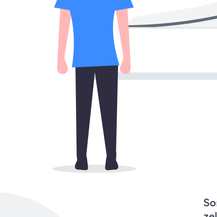
So
ze