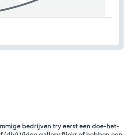
mmige bedrijven try eerst een doe-het-
lf (diy) Video gallery flickr of hebben een