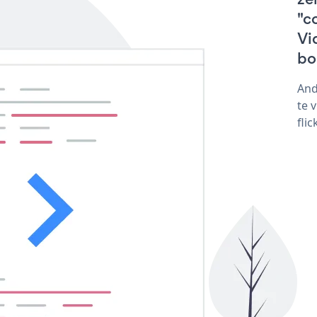
"c
Vid
bo
And
te 
fli