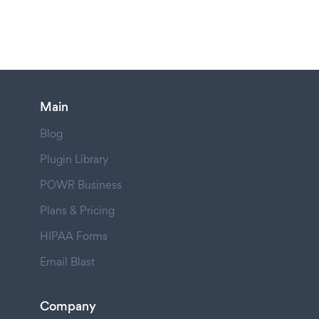
Main
Blog
Plugin Library
POWR Business
Plans & Pricing
HIPAA Forms
Email Blast
Company