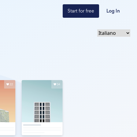
Start for free
Log In