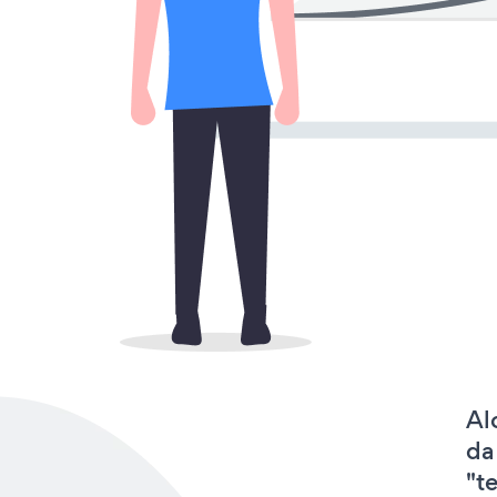
Al
da
"t