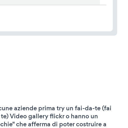
cune aziende prima try un fai-da-te (fai
 te) Video gallery flickr o hanno un
echie" che afferma di poter costruire a