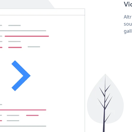
Vid
Alt
sou
gal