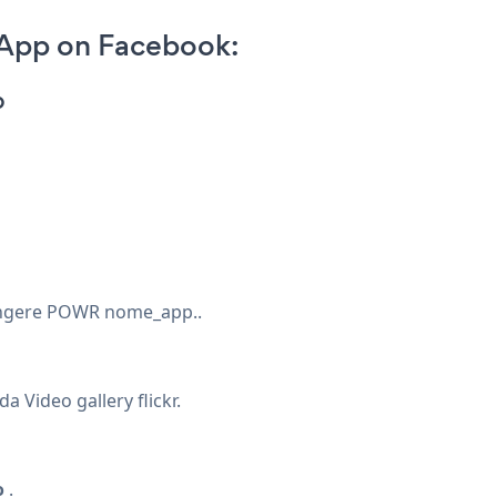
r App on Facebook:
p
giungere POWR nome_app..
da Video gallery flickr.
o
.