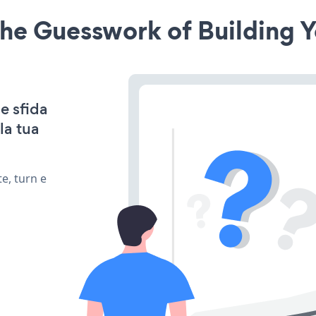
he Guesswork of Building Y
e sfida
la tua
e, turn e