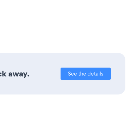
ick away.
See the details