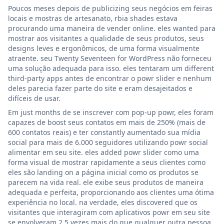
Poucos meses depois de publicizing seus negócios em feiras
locais e mostras de artesanato, rbia shades estava
procurando uma maneira de vender online. eles wanted para
mostrar aos visitantes a qualidade de seus produtos, seus
designs leves e ergonômicos, de uma forma visualmente
atraente. seu Twenty Seventeen for WordPress não forneceu
uma solução adequada para isso. eles tentaram um different
third-party apps antes de encontrar o powr slider e nenhum
deles parecia fazer parte do site e eram desajeitados e
difíceis de usar.
Em just months de se inscrever com pop-up powr, eles foram
capazes de boost seus contatos em mais de 250% (mais de
600 contatos reais) e ter constantly aumentado sua mídia
social para mais de 6.000 seguidores utilizando powr social
alimentar em seu site. eles added powr slider como uma
forma visual de mostrar rapidamente a seus clientes como
eles são landing on a página inicial como os produtos se
parecem na vida real. ele exibe seus produtos de maneira
adequada e perfeita, proporcionando aos clientes uma ótima
experiência no local. na verdade, eles discovered que os
visitantes que interagiram com aplicativos powr em seu site
se envolveram 2,5 vezes mais do que qualquer outra pessoa