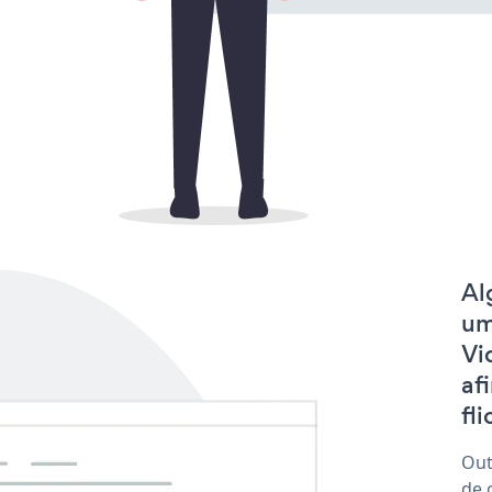
Al
um
Vi
af
fli
Out
de 