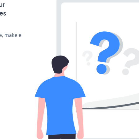
ur
es
e, make e