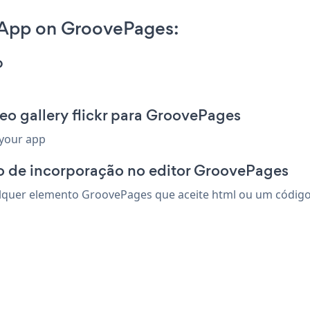
r App on GroovePages:
p
eo gallery flickr para GroovePages
 your app
o de incorporação no editor GroovePages
alquer elemento GroovePages que aceite html ou um código d