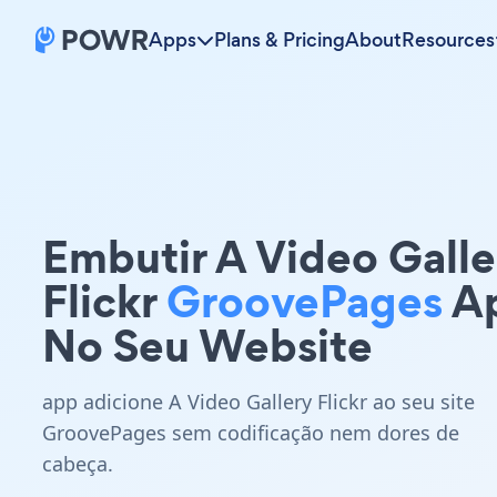
Apps
Plans & Pricing
About
Resources
Embutir A Video Galle
Flickr
GroovePages
A
No Seu Website
app adicione A Video Gallery Flickr ao seu site
GroovePages sem codificação nem dores de
cabeça.