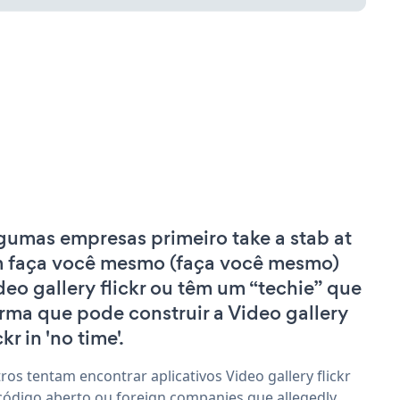
gumas empresas primeiro take a stab at
 faça você mesmo (faça você mesmo)
deo gallery flickr ou têm um “techie” que
irma que pode construir a Video gallery
ckr in 'no time'.
ros tentam encontrar aplicativos Video gallery flickr
código aberto ou foreign companies que allegedly