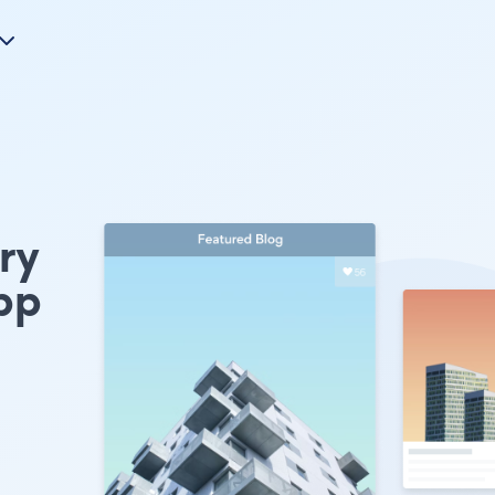
ry
pp