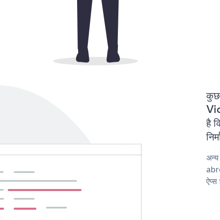
कुछ
Vid
है 
निर
अन्य
abro
ऐप्स