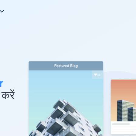
r
करें