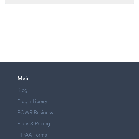
Main
Blog
Plugin Library
POWR Business
Plans & Pricing
HIPAA Forms