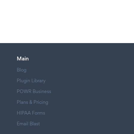
Main
Blog
Plugin Library
POWR Business
Plans & Pricing
HIPAA Forms
Email Blast