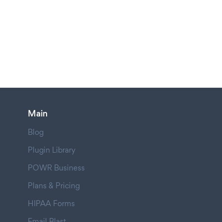
Main
Blog
Plugin Library
POWR Business
Plans & Pricing
HIPAA Forms
Email Blast