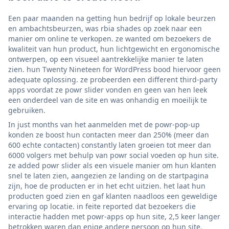
Een paar maanden na getting hun bedrijf op lokale beurzen
en ambachtsbeurzen, was rbia shades op zoek naar een
manier om online te verkopen. ze wanted om bezoekers de
kwaliteit van hun product, hun lichtgewicht en ergonomische
ontwerpen, op een visueel aantrekkelijke manier te laten
zien. hun Twenty Nineteen for WordPress bood hiervoor geen
adequate oplossing. ze probeerden een different third-party
apps voordat ze powr slider vonden en geen van hen leek
een onderdeel van de site en was onhandig en moeilijk te
gebruiken.
In just months van het aanmelden met de powr-pop-up
konden ze boost hun contacten meer dan 250% (meer dan
600 echte contacten) constantly laten groeien tot meer dan
6000 volgers met behulp van powr social voeden op hun site.
ze added powr slider als een visuele manier om hun klanten
snel te laten zien, aangezien ze landing on de startpagina
zijn, hoe de producten er in het echt uitzien. het laat hun
producten goed zien en gaf klanten naadloos een geweldige
ervaring op locatie. in feite reported dat bezoekers die
interactie hadden met powr-apps op hun site, 2,5 keer langer
betrokken waren dan enige andere persoon op hun site.