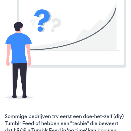
Sommige bedrijven try eerst een doe-het-zelf (diy)
Tumblr Feed of hebben een "techie" die beweert
dat hij/zij a Tumblr Feed in 'no time' kan bouwen.