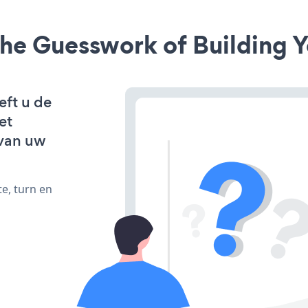
he Guesswork of Building Y
eft u de
et
van uw
e, turn en