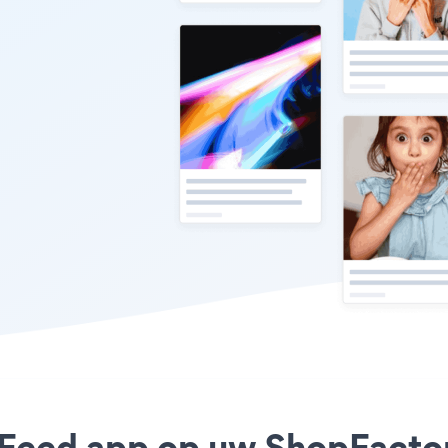
 Feed app op uw ShopFactory