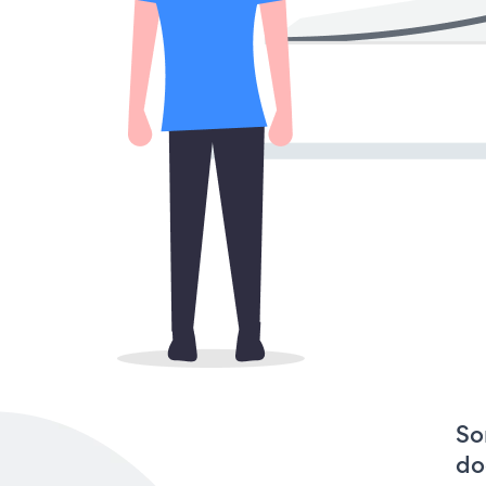
So
do