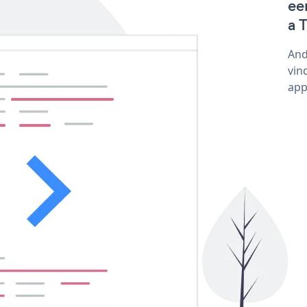
ee
a 
And
vin
app