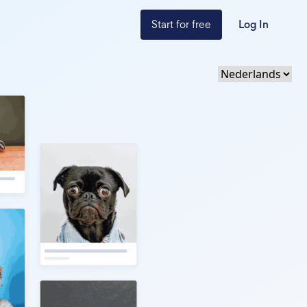
Start for free
Log In