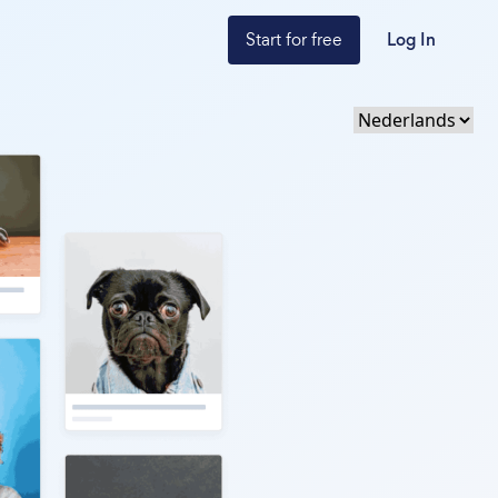
Start for free
Log In