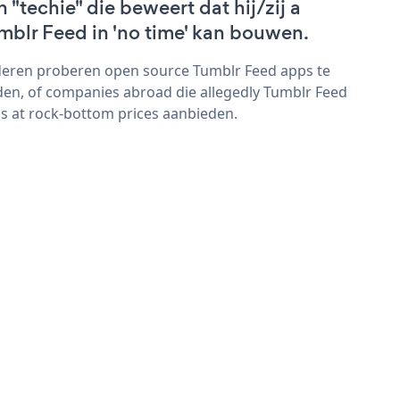
n "techie" die beweert dat hij/zij a
mblr Feed in 'no time' kan bouwen.
eren proberen open source Tumblr Feed apps te
den, of companies abroad die allegedly Tumblr Feed
s at rock-bottom prices aanbieden.