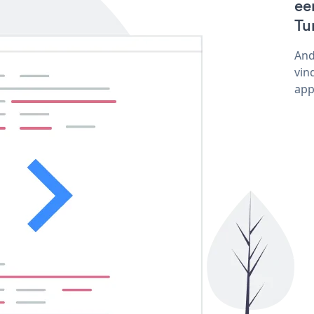
ee
Tu
And
vin
app