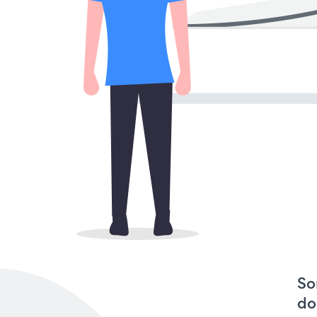
So
do