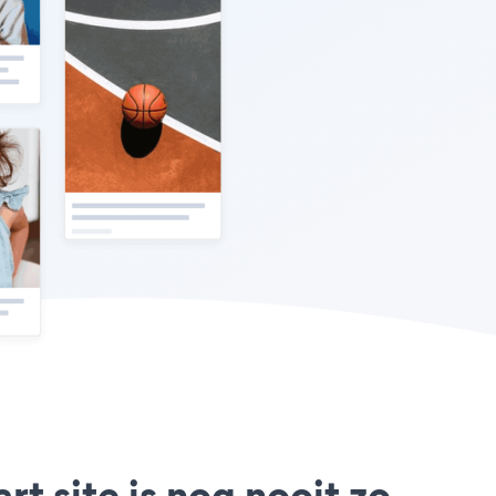
t site is nog nooit zo