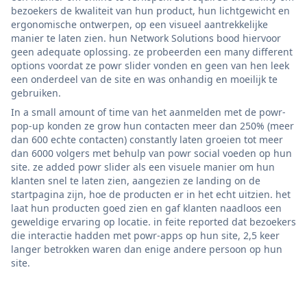
bezoekers de kwaliteit van hun product, hun lichtgewicht en
ergonomische ontwerpen, op een visueel aantrekkelijke
manier te laten zien. hun Network Solutions bood hiervoor
geen adequate oplossing. ze probeerden een many different
options voordat ze powr slider vonden en geen van hen leek
een onderdeel van de site en was onhandig en moeilijk te
gebruiken.
In a small amount of time van het aanmelden met de powr-
pop-up konden ze grow hun contacten meer dan 250% (meer
dan 600 echte contacten) constantly laten groeien tot meer
dan 6000 volgers met behulp van powr social voeden op hun
site. ze added powr slider als een visuele manier om hun
klanten snel te laten zien, aangezien ze landing on de
startpagina zijn, hoe de producten er in het echt uitzien. het
laat hun producten goed zien en gaf klanten naadloos een
geweldige ervaring op locatie. in feite reported dat bezoekers
die interactie hadden met powr-apps op hun site, 2,5 keer
langer betrokken waren dan enige andere persoon op hun
site.