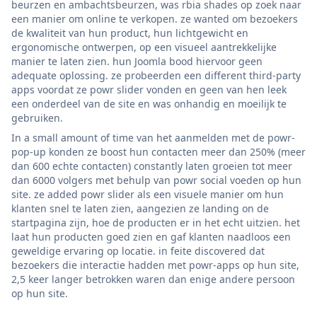
beurzen en ambachtsbeurzen, was rbia shades op zoek naar
een manier om online te verkopen. ze wanted om bezoekers
de kwaliteit van hun product, hun lichtgewicht en
ergonomische ontwerpen, op een visueel aantrekkelijke
manier te laten zien. hun Joomla bood hiervoor geen
adequate oplossing. ze probeerden een different third-party
apps voordat ze powr slider vonden en geen van hen leek
een onderdeel van de site en was onhandig en moeilijk te
gebruiken.
In a small amount of time van het aanmelden met de powr-
pop-up konden ze boost hun contacten meer dan 250% (meer
dan 600 echte contacten) constantly laten groeien tot meer
dan 6000 volgers met behulp van powr social voeden op hun
site. ze added powr slider als een visuele manier om hun
klanten snel te laten zien, aangezien ze landing on de
startpagina zijn, hoe de producten er in het echt uitzien. het
laat hun producten goed zien en gaf klanten naadloos een
geweldige ervaring op locatie. in feite discovered dat
bezoekers die interactie hadden met powr-apps op hun site,
2,5 keer langer betrokken waren dan enige andere persoon
op hun site.