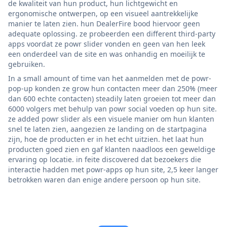
de kwaliteit van hun product, hun lichtgewicht en
ergonomische ontwerpen, op een visueel aantrekkelijke
manier te laten zien. hun DealerFire bood hiervoor geen
adequate oplossing. ze probeerden een different third-party
apps voordat ze powr slider vonden en geen van hen leek
een onderdeel van de site en was onhandig en moeilijk te
gebruiken.
In a small amount of time van het aanmelden met de powr-
pop-up konden ze grow hun contacten meer dan 250% (meer
dan 600 echte contacten) steadily laten groeien tot meer dan
6000 volgers met behulp van powr social voeden op hun site.
ze added powr slider als een visuele manier om hun klanten
snel te laten zien, aangezien ze landing on de startpagina
zijn, hoe de producten er in het echt uitzien. het laat hun
producten goed zien en gaf klanten naadloos een geweldige
ervaring op locatie. in feite discovered dat bezoekers die
interactie hadden met powr-apps op hun site, 2,5 keer langer
betrokken waren dan enige andere persoon op hun site.