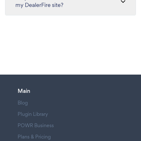
my DealerFire site?
Main
Blog
Plugin Library
POWR Business
Plans & Pricing