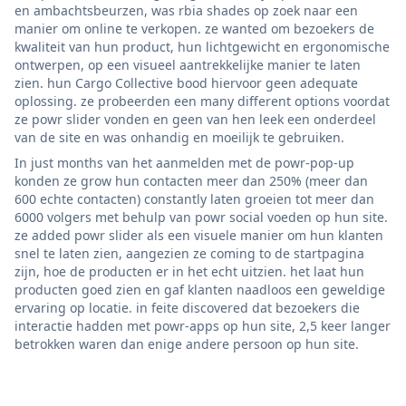
en ambachtsbeurzen, was rbia shades op zoek naar een
manier om online te verkopen. ze wanted om bezoekers de
kwaliteit van hun product, hun lichtgewicht en ergonomische
ontwerpen, op een visueel aantrekkelijke manier te laten
zien. hun Cargo Collective bood hiervoor geen adequate
oplossing. ze probeerden een many different options voordat
ze powr slider vonden en geen van hen leek een onderdeel
van de site en was onhandig en moeilijk te gebruiken.
In just months van het aanmelden met de powr-pop-up
konden ze grow hun contacten meer dan 250% (meer dan
600 echte contacten) constantly laten groeien tot meer dan
6000 volgers met behulp van powr social voeden op hun site.
ze added powr slider als een visuele manier om hun klanten
snel te laten zien, aangezien ze coming to de startpagina
zijn, hoe de producten er in het echt uitzien. het laat hun
producten goed zien en gaf klanten naadloos een geweldige
ervaring op locatie. in feite discovered dat bezoekers die
interactie hadden met powr-apps op hun site, 2,5 keer langer
betrokken waren dan enige andere persoon op hun site.