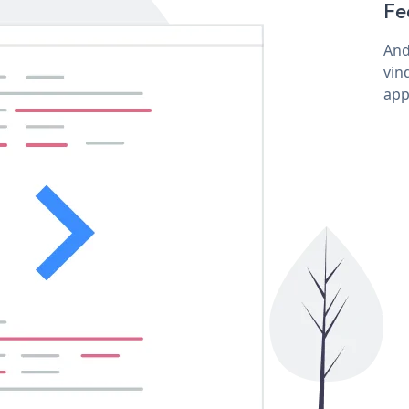
Fe
And
vin
app