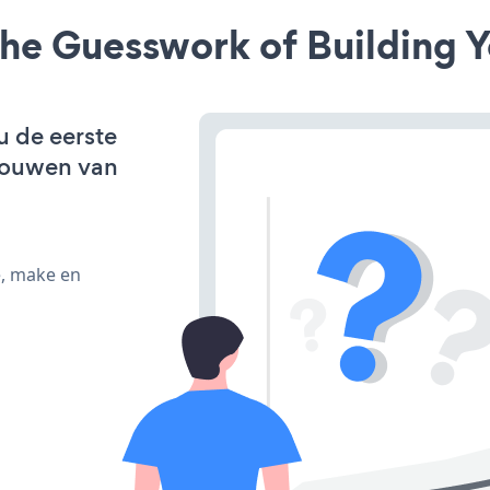
he Guesswork of Building Y
u de eerste
bouwen van
e, make en