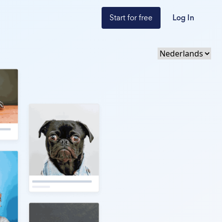
Start for free
Log In