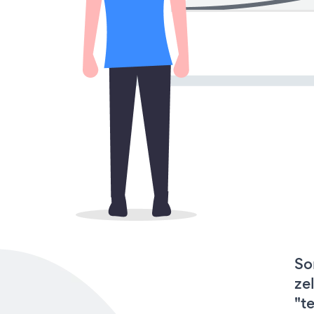
So
ze
"t