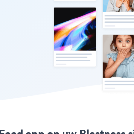
Feed app op uw Blastness si