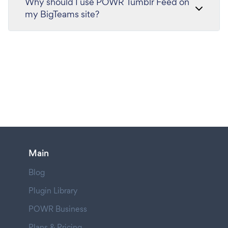
Why should I use POWR Tumblr Feed on
my BigTeams site?
Main
Blog
Plugin Library
POWR Business
Plans & Pricing