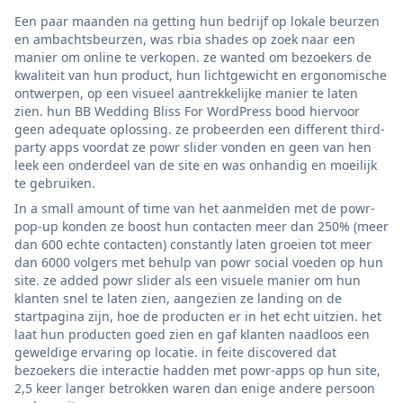
Een paar maanden na getting hun bedrijf op lokale beurzen
en ambachtsbeurzen, was rbia shades op zoek naar een
manier om online te verkopen. ze wanted om bezoekers de
kwaliteit van hun product, hun lichtgewicht en ergonomische
ontwerpen, op een visueel aantrekkelijke manier te laten
zien. hun BB Wedding Bliss For WordPress bood hiervoor
geen adequate oplossing. ze probeerden een different third-
party apps voordat ze powr slider vonden en geen van hen
leek een onderdeel van de site en was onhandig en moeilijk
te gebruiken.
In a small amount of time van het aanmelden met de powr-
pop-up konden ze boost hun contacten meer dan 250% (meer
dan 600 echte contacten) constantly laten groeien tot meer
dan 6000 volgers met behulp van powr social voeden op hun
site. ze added powr slider als een visuele manier om hun
klanten snel te laten zien, aangezien ze landing on de
startpagina zijn, hoe de producten er in het echt uitzien. het
laat hun producten goed zien en gaf klanten naadloos een
geweldige ervaring op locatie. in feite discovered dat
bezoekers die interactie hadden met powr-apps op hun site,
2,5 keer langer betrokken waren dan enige andere persoon