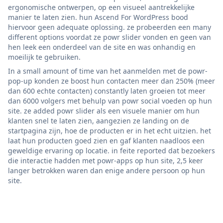
ergonomische ontwerpen, op een visueel aantrekkelijke
manier te laten zien. hun Ascend For WordPress bood
hiervoor geen adequate oplossing. ze probeerden een many
different options voordat ze powr slider vonden en geen van
hen leek een onderdeel van de site en was onhandig en
moeilijk te gebruiken.
In a small amount of time van het aanmelden met de powr-
pop-up konden ze boost hun contacten meer dan 250% (meer
dan 600 echte contacten) constantly laten groeien tot meer
dan 6000 volgers met behulp van powr social voeden op hun
site. ze added powr slider als een visuele manier om hun
klanten snel te laten zien, aangezien ze landing on de
startpagina zijn, hoe de producten er in het echt uitzien. het
laat hun producten goed zien en gaf klanten naadloos een
geweldige ervaring op locatie. in feite reported dat bezoekers
die interactie hadden met powr-apps op hun site, 2,5 keer
langer betrokken waren dan enige andere persoon op hun
site.