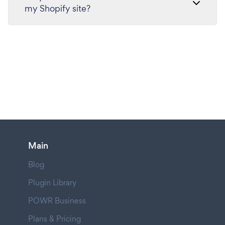
my Shopify site?
Main
Blog
Plugin Library
POWR Business
Plans & Pricing