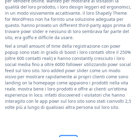
per vendere online. wanted per mostrare ai visitatori la
qualità del loro prodotto, i loro design leggeri ed ergonomici,
in un modo visivamente accattivante. il loro Shapely Theme
for WordPress non ha fornito una soluzione adeguata per
questo. hanno provato un different third-party apps prima di
trovare powr slider e nessuno di loro sembrava far parte del
sito, era goffo e difficile da usare.
Nel a small amount of time della registrazione con powr
popup sono stati in grado di boost i loro contatti oltre il 250%
(oltre 600 contatti reali) e hanno constantly cresciuto i loro
social media fino a oltre 6000 follower utilizzando powr social
feed sul loro sito. loro added powr slider come un modo
visivo per mostrare rapidamente ai propri clienti come sono
landing on la homepage come appaiono i prodotti nella vita
reale. mostra bene i loro prodotti e offre ai clienti un'ottima
esperienza in loco. infatti discovered i visitatori che hanno
interagito con le app powr sul loro sito sono stati coinvolti 2,5
volte più a lungo di qualsiasi altra persona sul loro sito.