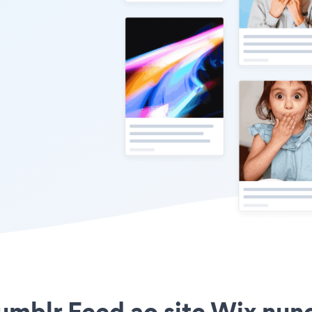
umblr Feed ao site Wix nunca