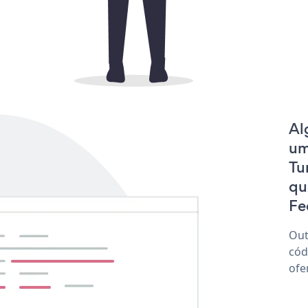
Al
um
Tu
qu
Fee
Out
cód
ofe