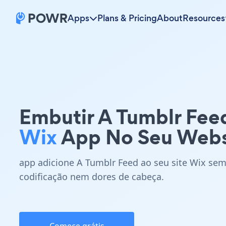
Apps
Plans & Pricing
About
Resources
Embutir A Tumblr Fee
Wix
App No Seu Webs
app adicione A Tumblr Feed ao seu site Wix se
codificação nem dores de cabeça.