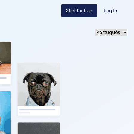
Start for free
Log In