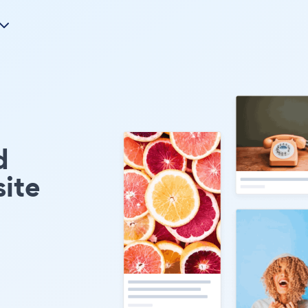
d
ite
m